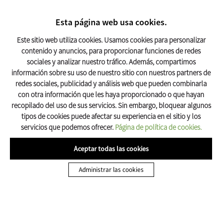
BUSCAR
17º C
Esta página web usa cookies.
Turismo Olot
Este sitio web utiliza cookies. Usamos cookies para personalizar
contenido y anuncios, para proporcionar funciones de redes
Inicio
Descobreix Olot
27 lugares de interés de la Garrotxa
sociales y analizar nuestro tráfico. Además, compartimos
información sobre su uso de nuestro sitio con nuestros partners de
Volcán de Santa Margarida
redes sociales, publicidad y análisis web que pueden combinarla
con otra información que les haya proporcionado o que hayan
recopilado del uso de sus servicios. Sin embargo, bloquear algunos
tipos de cookies puede afectar su experiencia en el sitio y los
servicios que podemos ofrecer.
Página de política de cookies.
Aceptar todas las cookies
27 LUGARES DE INTERÉS DE LA GARROTXA A OLOT
Administrar las cookies
Volcán de Santa Margarida