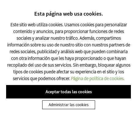
BUSCAR
17º C
Esta página web usa cookies.
Turismo Olot
Este sitio web utiliza cookies. Usamos cookies para personalizar
contenido y anuncios, para proporcionar funciones de redes
sociales y analizar nuestro tráfico. Además, compartimos
Olot en un dia
información sobre su uso de nuestro sitio con nuestros partners de
redes sociales, publicidad y análisis web que pueden combinarla
con otra información que les haya proporcionado o que hayan
recopilado del uso de sus servicios. Sin embargo, bloquear algunos
tipos de cookies puede afectar su experiencia en el sitio y los
servicios que podemos ofrecer.
Página de política de cookies.
Olot es un sitio para saborear sin prisas. Por la mañana,
puedes empezar paseando por el centro histórico,
Aceptar todas las cookies
descubriendo la Plaza Mayor y las calles con porches,
Administrar las cookies
llenos de encanto y pequeñas tiendas. Merece la pena
entrar en la iglesia de Sant Esteve y dejarte sorprender
por la luz tranquila que se respira.
Luego, toca conectar con la naturaleza. El Parque