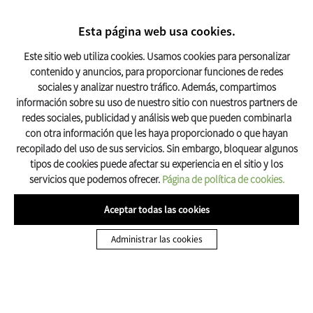
BUSCAR
17º C
Esta página web usa cookies.
Turismo Olot
Este sitio web utiliza cookies. Usamos cookies para personalizar
contenido y anuncios, para proporcionar funciones de redes
sociales y analizar nuestro tráfico. Además, compartimos
Inicio
Descobreix Olot
La Ciudad
información sobre su uso de nuestro sitio con nuestros partners de
redes sociales, publicidad y análisis web que pueden combinarla
con otra información que les haya proporcionado o que hayan
recopilado del uso de sus servicios. Sin embargo, bloquear algunos
tipos de cookies puede afectar su experiencia en el sitio y los
La Ciudad
servicios que podemos ofrecer.
Página de política de cookies.
Aceptar todas las cookies
Administrar las cookies
Bienvenidos a Olot, la capital de la
Garrotxa, una comarca de
Girona
que