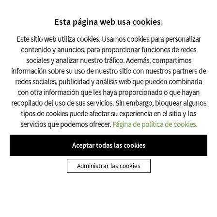
BUSCAR
17º C
Esta página web usa cookies.
Turismo Olot
Este sitio web utiliza cookies. Usamos cookies para personalizar
contenido y anuncios, para proporcionar funciones de redes
sociales y analizar nuestro tráfico. Además, compartimos
Inicio
Descobreix Olot
Las esencias de Olot
Estadio de atletismo
información sobre su uso de nuestro sitio con nuestros partners de
redes sociales, publicidad y análisis web que pueden combinarla
con otra información que les haya proporcionado o que hayan
recopilado del uso de sus servicios. Sin embargo, bloquear algunos
tipos de cookies puede afectar su experiencia en el sitio y los
servicios que podemos ofrecer.
Página de política de cookies.
Aceptar todas las cookies
ESENCIA #4
Administrar las cookies
Estadio de atletismo