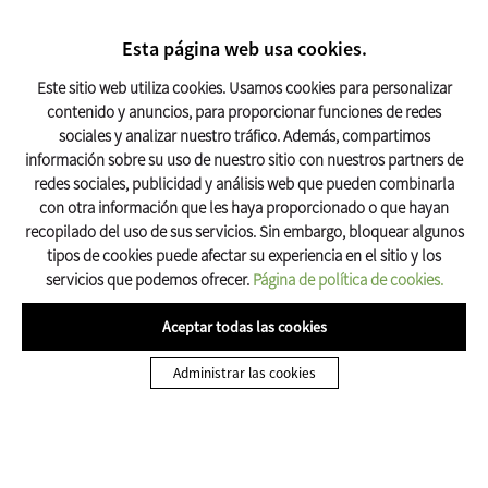
BUSCAR
17º C
Esta página web usa cookies.
Turismo Olot
Este sitio web utiliza cookies. Usamos cookies para personalizar
contenido y anuncios, para proporcionar funciones de redes
sociales y analizar nuestro tráfico. Además, compartimos
Inicio
Dónde Dormir
Turismo rural a Olot
Turismo rural a Olot
información sobre su uso de nuestro sitio con nuestros partners de
redes sociales, publicidad y análisis web que pueden combinarla
con otra información que les haya proporcionado o que hayan
recopilado del uso de sus servicios. Sin embargo, bloquear algunos
tipos de cookies puede afectar su experiencia en el sitio y los
servicios que podemos ofrecer.
Página de política de cookies.
Aceptar todas las cookies
TURISMO RURAL A OLOT
Administrar las cookies
Mas Masnou del Corb