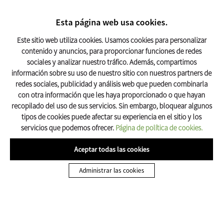
BUSCAR
17º C
Esta página web usa cookies.
Turismo Olot
Este sitio web utiliza cookies. Usamos cookies para personalizar
contenido y anuncios, para proporcionar funciones de redes
Inicio
Dónde Dormir
Apartamentos turísticos a Olot
sociales y analizar nuestro tráfico. Además, compartimos
información sobre su uso de nuestro sitio con nuestros partners de
Apartamentos turísticos a Olot
redes sociales, publicidad y análisis web que pueden combinarla
con otra información que les haya proporcionado o que hayan
recopilado del uso de sus servicios. Sin embargo, bloquear algunos
tipos de cookies puede afectar su experiencia en el sitio y los
servicios que podemos ofrecer.
Página de política de cookies.
APARTAMENTO TURÍSTICO A OLOT
Aceptar todas las cookies
Apartamentos y habitaciones
Administrar las cookies
Entre Volcans