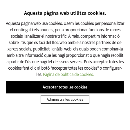
CERCAR
17º C
Aquesta pàgina web utilitza cookies.
Turisme Olot
Aquesta pàgina web usa cookies. Usem les cookies per personalitzar
el contingut i els anuncis, per a proporcionar funcions de xarxes
socials i analitzar el nostre tràfic. A més, compartim informació
Inici
Organitza't
Pizzeries-
sobre l'ús que es faci del lloc web amb els nostres partners de de
xarxes socials, publicitat i anàlisi web, els quals poden combinar-la
amb altra informació que les hagi proporcionat o que hagin recollit
a partir de l'ús que hagi fet dels seus serveis. Pots acceptar totes les
cookies fent clic al botó "acceptar totes les cookies" o configurar-
les.
Pàgina de política de cookies.
Acceptar totes les cookies
On menjar a Olot
Administra les cookies