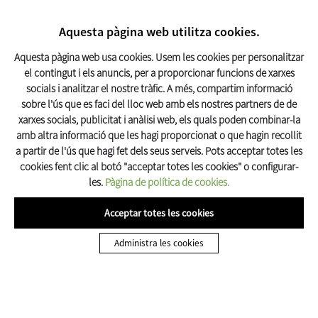
CERCAR
17º C
Aquesta pàgina web utilitza cookies.
Turisme Olot
Aquesta pàgina web usa cookies. Usem les cookies per personalitzar
el contingut i els anuncis, per a proporcionar funcions de xarxes
socials i analitzar el nostre tràfic. A més, compartim informació
Inici
Descobreix Olot
La Ciutat
sobre l'ús que es faci del lloc web amb els nostres partners de de
xarxes socials, publicitat i anàlisi web, els quals poden combinar-la
amb altra informació que les hagi proporcionat o que hagin recollit
a partir de l'ús que hagi fet dels seus serveis. Pots acceptar totes les
cookies fent clic al botó "acceptar totes les cookies" o configurar-
La Ciutat
les.
Pàgina de política de cookies.
Acceptar totes les cookies
Administra les cookies
Benvinguts a Olot, la capital de la
Garrotxa, una comarca de
Girona
que