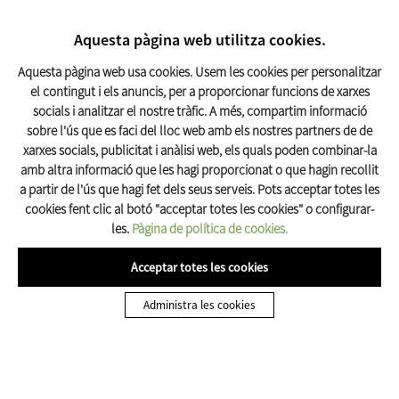
CERCAR
17º C
Aquesta pàgina web utilitza cookies.
Turisme Olot
Aquesta pàgina web usa cookies. Usem les cookies per personalitzar
el contingut i els anuncis, per a proporcionar funcions de xarxes
socials i analitzar el nostre tràfic. A més, compartim informació
Inici
Què Fer
Visites guiades
Ruta de les set portes d'Olot
sobre l'ús que es faci del lloc web amb els nostres partners de de
xarxes socials, publicitat i anàlisi web, els quals poden combinar-la
amb altra informació que les hagi proporcionat o que hagin recollit
a partir de l'ús que hagi fet dels seus serveis. Pots acceptar totes les
cookies fent clic al botó "acceptar totes les cookies" o configurar-
les.
Pàgina de política de cookies.
Acceptar totes les cookies
VISITES GUIADES A OLOT
Administra les cookies
Ruta de les set portes d'Olot