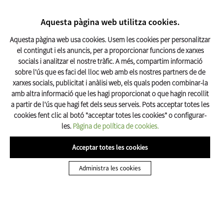
CERCAR
17º C
Aquesta pàgina web utilitza cookies.
Turisme Olot
Aquesta pàgina web usa cookies. Usem les cookies per personalitzar
el contingut i els anuncis, per a proporcionar funcions de xarxes
socials i analitzar el nostre tràfic. A més, compartim informació
Inici
Què Fer
Rutes a peu
Ruta Volcà del Racó i Parc Nou
sobre l'ús que es faci del lloc web amb els nostres partners de de
xarxes socials, publicitat i anàlisi web, els quals poden combinar-la
amb altra informació que les hagi proporcionat o que hagin recollit
a partir de l'ús que hagi fet dels seus serveis. Pots acceptar totes les
cookies fent clic al botó "acceptar totes les cookies" o configurar-
les.
Pàgina de política de cookies.
Acceptar totes les cookies
RUTES A PEU A OLOT
Administra les cookies
Ruta Volcà del Racó i Parc Nou