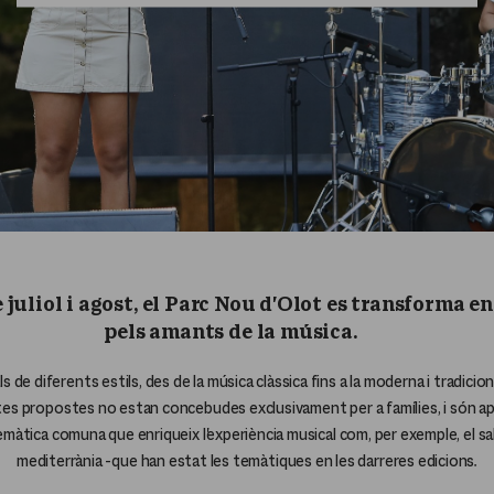
juliol i agost, el Parc Nou d'Olot es transforma e
pels amants de la música.
 de diferents estils, des de la música clàssica fins a la moderna i tradicio
tes propostes no estan concebudes exclusivament per a famílies, i són ap
emàtica comuna que enriqueix l'experiència musical com, per exemple, el sab
mediterrània -que han estat les temàtiques en les darreres edicions.