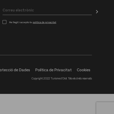
He llegit i accepto la
política de privacitat
otecció de Dades
Política de Privacitat
Cookies
Copyright 2022 Turisme d’Olot. Tots els drets reservats