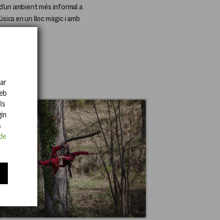
 d'un ambient més informal a
sica en un lloc màgic i amb
zar
web
ls
gin
s
de