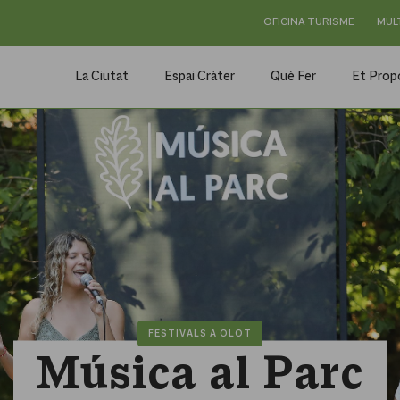
OFICINA TURISME
MUL
La Ciutat
Espai Cràter
Què Fer
Et Pro
FESTIVALS A OLOT
Música al Parc