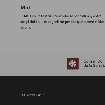
Mot
El MOT és un festival literari que té lloc cada any entre
març i abril i que és organitzat per dos ajuntaments: Olot 
Girona.
ENLLAÇOS RÀPIDS