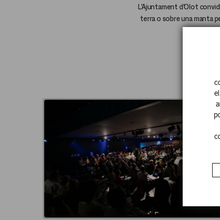
L'Ajuntament d'Olot convida
terra o sobre una manta pe
co
el
a
po
co