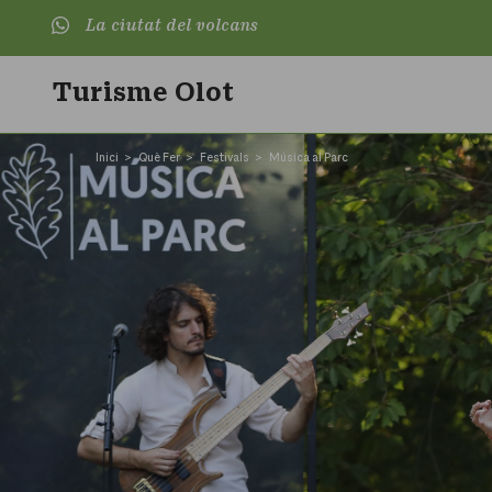
La ciutat del volcans
Turisme Olot
Inici
Què Fer
Festivals
Música al Parc