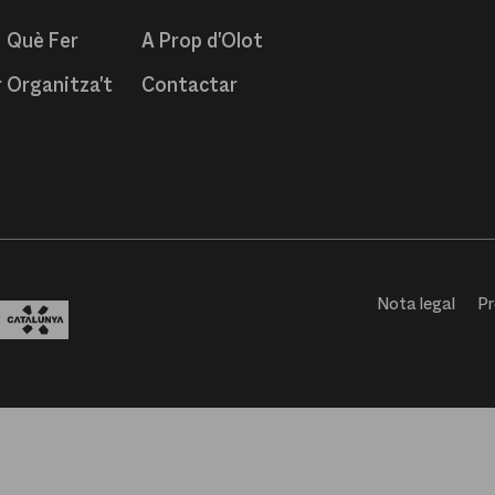
Què Fer
A Prop d'Olot
r
Organitza't
Contactar
Nota legal
Pr