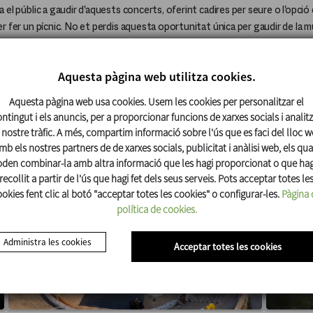
 el públic a gaudir d'aquests concerts, oferint cadires per seure o l'opció
r fer un pícnic. No et perdis aquesta oportunitat única per gaudir de la mú
una programació de qualitat!
Aquesta pàgina web utilitza cookies.
No et Perdis
Aquesta pàgina web usa cookies. Usem les cookies per personalitzar el
ntingut i els anuncis, per a proporcionar funcions de xarxes socials i analit
 nostre tràfic. A més, compartim informació sobre l'ús que es faci del lloc 
mb els nostres partners de de xarxes socials, publicitat i anàlisi web, els qua
den combinar-la amb altra informació que les hagi proporcionat o que ha
recollit a partir de l'ús que hagi fet dels seus serveis. Pots acceptar totes le
okies fent clic al botó "acceptar totes les cookies" o configurar-les.
Pàgina 
política de cookies.
Administra les cookies
Acceptar totes les cookies