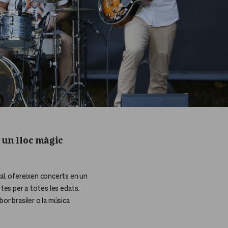
n un lloc màgic
nal, ofereixen concerts en un
tes per a totes les edats.
or brasiler o la música