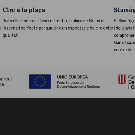
Circ a la plaça
Sismòg
Tots els dimecres a l'inici de l'estiu, la plaça de Braus és
El Sismògra
i
l'escenari perfecte per gaudir d'un espectacle de circ d'alta
i del plan
qualitat.
compromese
Garrotxa, 
centre de l