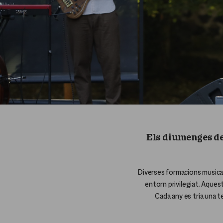
Els diumenges de 
Diverses formacions musicals
entorn privilegiat. Aques
Cada any es tria una t