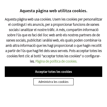
CERCAR
17º C
Aquesta pàgina web utilitza cookies.
Turisme Olot
Aquesta pàgina web usa cookies. Usem les cookies per personalitzar
el contingut i els anuncis, per a proporcionar funcions de xarxes
socials i analitzar el nostre tràfic. A més, compartim informació
VISITES GUIADES
sobre l'ús que es faci del lloc web amb els nostres partners de de
xarxes socials, publicitat i anàlisi web, els quals poden combinar-la
amb altra informació que les hagi proporcionat o que hagin recollit
a partir de l'ús que hagi fet dels seus serveis. Pots acceptar totes les
cookies fent clic al botó "acceptar totes les cookies" o configurar-
les.
Pàgina de política de cookies.
Acceptar totes les cookies
Administra les cookies